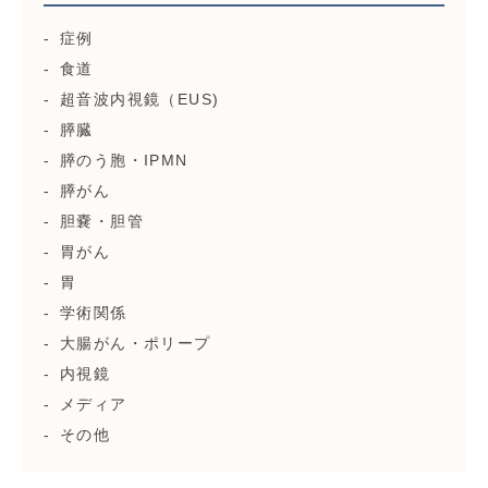
症例
食道
超音波内視鏡（EUS)
膵臓
膵のう胞・IPMN
膵がん
胆嚢・胆管
胃がん
胃
学術関係
大腸がん・ポリープ
内視鏡
メディア
その他