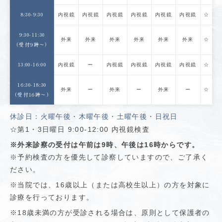
8:30-9:30
内視鏡
内視鏡
内視鏡
内視鏡
内視鏡
内視鏡
☆
9:30-11:30
外来
外来
外来
外来
外来
外来
☆
(受付9時〜)
13:00-16:00
内視鏡
ー
内視鏡
内視鏡
内視鏡
内視鏡
☆
16:30-18:30
外来
ー
外来
ー
外来
ー
☆
(受付16時〜)
休診日：火曜午後・木曜午後・土曜午後・日祝日
☆第1・3日曜日 9:00-12:00 内視鏡検査
※外来診察の受付は午前は9時、午後は16時からです。
※予約検査の方を優先して診察していますので、ご了承く
ださい。
※当院では、16歳以上（または高校生以上）の方を対象に
診療を行っております。
※18歳未満の方が受診される場合は、原則として保護者の