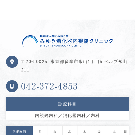
〒206-0025
東京都多摩市永山1丁目5 ベルブ永山
211
042-372-4853
診療科目
内視鏡内科／消化器内科／内科
月
火
水
木
金
土
日
診療時間