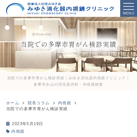
MENU
当院での多摩市胃がん検診実績
当院での多摩市胃がん検診実績｜みゆき消化器内視鏡クリニック｜
多摩市永山の消化器内科・内視鏡検査
ホーム
院長コラム
内視鏡
当院での多摩市胃がん検診実績
2023年5月19日
内視鏡