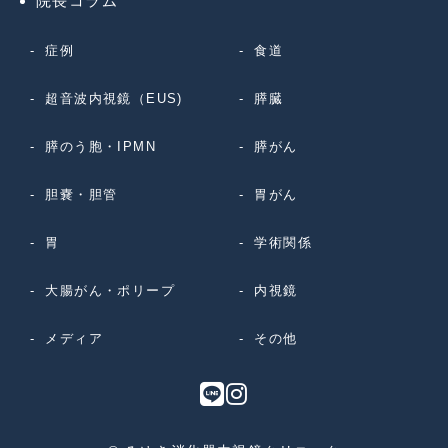
院長コラム
症例
食道
超音波内視鏡（EUS)
膵臓
膵のう胞・IPMN
膵がん
胆嚢・胆管
胃がん
胃
学術関係
大腸がん・ポリープ
内視鏡
メディア
その他