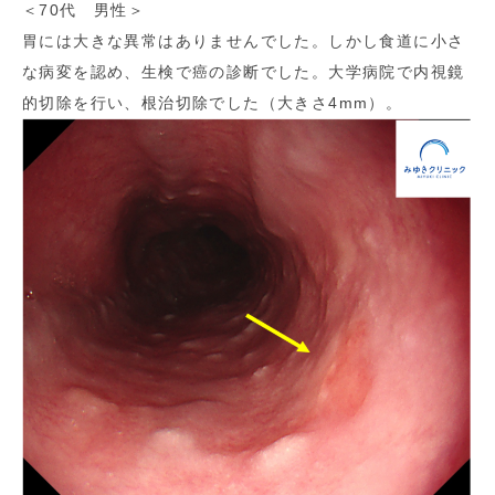
＜70代 男性＞
胃には大きな異常はありませんでした。しかし食道に小さ
な病変を認め、生検で癌の診断でした。大学病院で内視鏡
的切除を行い、根治切除でした（大きさ4mm）。