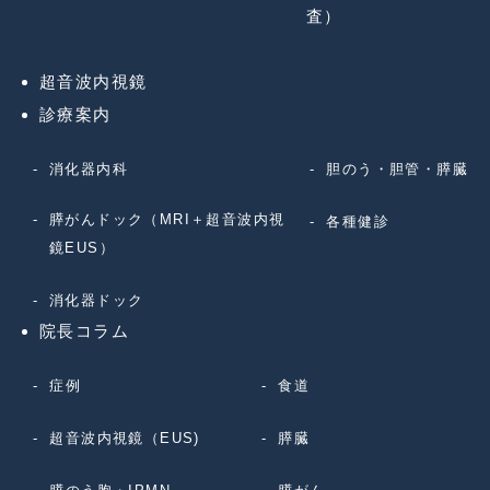
査）
超音波内視鏡
診療案内
消化器内科
胆のう・胆管・膵臓
膵がんドック（MRI＋超音波内視
各種健診
鏡EUS）
消化器ドック
院長コラム
症例
食道
超音波内視鏡（EUS)
膵臓