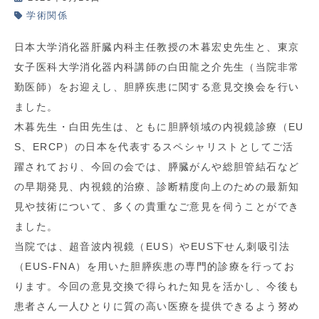
学術関係
日本大学消化器肝臓内科主任教授の木暮宏史先生と、東京
女子医科大学消化器内科講師の白田龍之介先生（当院非常
勤医師）をお迎えし、胆膵疾患に関する意見交換会を行い
ました。
木暮先生・白田先生は、ともに胆膵領域の内視鏡診療（EU
S、ERCP）の日本を代表するスペシャリストとしてご活
躍されており、今回の会では、膵臓がんや総胆管結石など
の早期発見、内視鏡的治療、診断精度向上のための最新知
見や技術について、多くの貴重なご意見を伺うことができ
ました。
当院では、超音波内視鏡（EUS）やEUS下せん刺吸引法
（EUS-FNA）を用いた胆膵疾患の専門的診療を行ってお
ります。今回の意見交換で得られた知見を活かし、今後も
患者さん一人ひとりに質の高い医療を提供できるよう努め