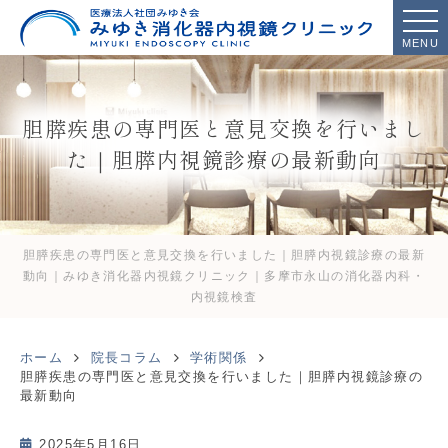
MENU
胆膵疾患の専門医と意見交換を行いまし
た｜胆膵内視鏡診療の最新動向
胆膵疾患の専門医と意見交換を行いました｜胆膵内視鏡診療の最新
動向｜みゆき消化器内視鏡クリニック｜多摩市永山の消化器内科・
内視鏡検査
ホーム
院長コラム
学術関係
胆膵疾患の専門医と意見交換を行いました｜胆膵内視鏡診療の
最新動向
2025年5月16日