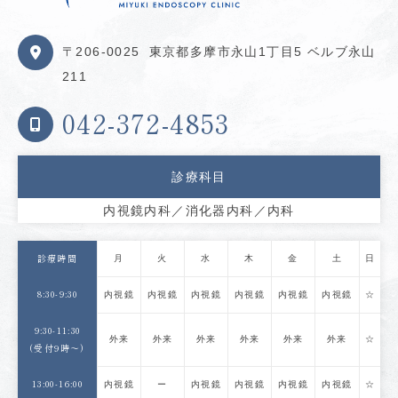
〒206-0025
東京都多摩市永山1丁目5 ベルブ永山
211
042-372-4853
診療科目
内視鏡内科／消化器内科／内科
月
火
水
木
金
土
日
診療時間
8:30-9:30
内視鏡
内視鏡
内視鏡
内視鏡
内視鏡
内視鏡
☆
9:30-11:30
外来
外来
外来
外来
外来
外来
☆
(受付9時〜)
13:00-16:00
内視鏡
ー
内視鏡
内視鏡
内視鏡
内視鏡
☆