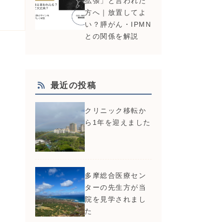
拡張」と言われた
方へ｜放置してよ
い？膵がん・IPMN
との関係を解説
最近の投稿
クリニック移転か
ら1年を迎えました
多摩総合医療セン
ターの先生方が当
院を見学されまし
た