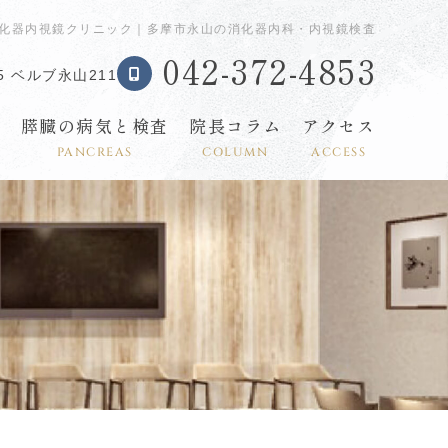
化器内視鏡クリニック｜多摩市永山の消化器内科・内視鏡検査
042-372-4853
 ベルブ永山211
す
膵臓の病気と検査
院長コラム
アクセス
PANCREAS
COLUMN
ACCESS