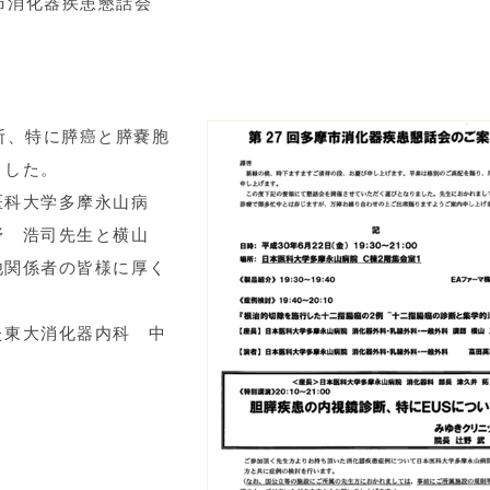
市消化器疾患懇話会
断、特に膵癌と膵嚢胞
ました。
医科大学多摩永山病
野 浩司先生と横山
他関係者の皆様に厚く
た東大消化器内科 中