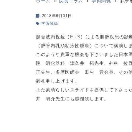
ホーム
院長コラム
学術関係
多摩
2018年6月01日
学術関係
超音波内視鏡（EUS）による胆膵疾患の診
（膵管内乳頭粘液性腫瘍）について講演し
このような貴重な機会を下さいました日本
院 消化器科 津久井 拓先生、外科 牧
正先生、多摩医師会 田村 豊会長、その
御礼申し上げます。
また素晴らしいスライドを提供して下さっ
井 陽介先生にも感謝致します。