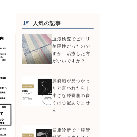
人気の記事
血液検査でピロリ
菌陽性だったので
すが、治療した方
がいいですか？
膵嚢胞が見つかっ
たと言われたら｜
小さな膵嚢胞の多
くは心配ありませ
ん
健康診断で「膵管