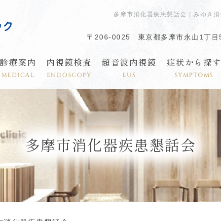
多摩市消化器疾患懇話会｜みゆき消
〒206-0025
東京都多摩市永山1丁目5
診療案内
内視鏡検査
超音波内視鏡
症状から探
MEDICAL
ENDOSCOPY
EUS
SYMPTOMS
多摩市消化器疾患懇話会