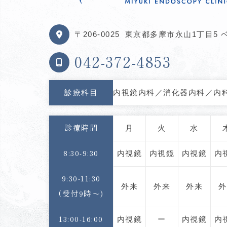
〒206-0025
東京都多摩市永山1丁目5 ベ
042-372-4853
診療科目
内視鏡内科／消化器内科／内
月
火
水
診療時間
内視鏡
内視鏡
内視鏡
内
8:30-9:30
9:30-11:30
外来
外来
外来
外
(受付9時〜)
内視鏡
ー
内視鏡
内
13:00-16:00