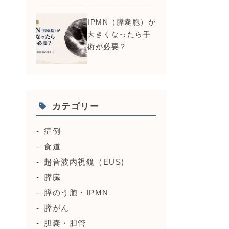
IPMN（膵嚢胞）が
大きくなったら手
術が必要？
カテゴリー
症例
食道
超音波内視鏡（EUS)
膵臓
膵のう胞・IPMN
膵がん
胆嚢・胆管