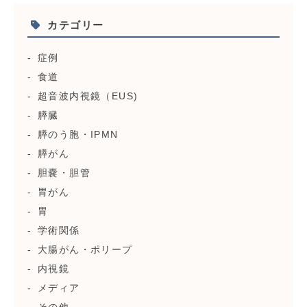
カテゴリー
症例
食道
超音波内視鏡（EUS)
膵臓
膵のう胞・IPMN
膵がん
胆嚢・胆管
胃がん
胃
学術関係
大腸がん・ポリープ
内視鏡
メディア