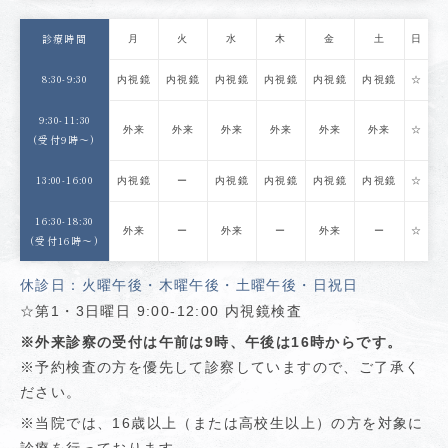
月
火
水
木
金
土
日
診療時間
8:30-9:30
内視鏡
内視鏡
内視鏡
内視鏡
内視鏡
内視鏡
☆
9:30-11:30
外来
外来
外来
外来
外来
外来
☆
(受付9時〜)
13:00-16:00
内視鏡
ー
内視鏡
内視鏡
内視鏡
内視鏡
☆
16:30-18:30
外来
ー
外来
ー
外来
ー
☆
(受付16時〜)
休診日：火曜午後・木曜午後・土曜午後・日祝日
☆第1・3日曜日 9:00-12:00 内視鏡検査
※外来診察の受付は午前は9時、午後は16時からです。
※予約検査の方を優先して診察していますので、ご了承く
ださい。
※当院では、16歳以上（または高校生以上）の方を対象に
診療を行っております。