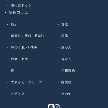
消化器ドック
院長コラム
症例
食道
超音波内視鏡（EUS)
膵臓
膵のう胞・IPMN
膵がん
胆嚢・胆管
胃がん
胃
学術関係
大腸がん・ポリープ
内視鏡
メディア
その他