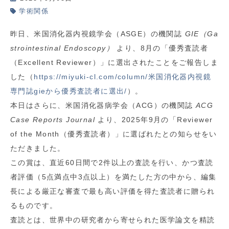
学術関係
昨日、米国消化器内視鏡学会（ASGE）の機関誌
GIE（Ga
strointestinal Endoscopy）
より、8月の「優秀査読者
（Excellent Reviewer）」に選出されたことをご報告しま
した（
https://miyuki-cl.com/column/米国消化器内視鏡
専門誌gieから優秀査読者に選出/
）。
本日はさらに、米国消化器病学会（ACG）の機関誌
ACG
Case Reports Journal
より、2025年9月の「Reviewer
of the Month（優秀査読者）」に選ばれたとの知らせをい
ただきました。
この賞は、直近60日間で2件以上の査読を行い、かつ査読
者評価（5点満点中3点以上）を満たした方の中から、編集
長による厳正な審査で最も高い評価を得た査読者に贈られ
るものです。
査読とは、世界中の研究者から寄せられた医学論文を精読