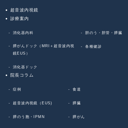
超音波内視鏡
診療案内
消化器内科
胆のう・胆管・膵臓
膵がんドック（MRI＋超音波内視
各種健診
鏡EUS）
消化器ドック
院長コラム
症例
食道
超音波内視鏡（EUS)
膵臓
膵のう胞・IPMN
膵がん