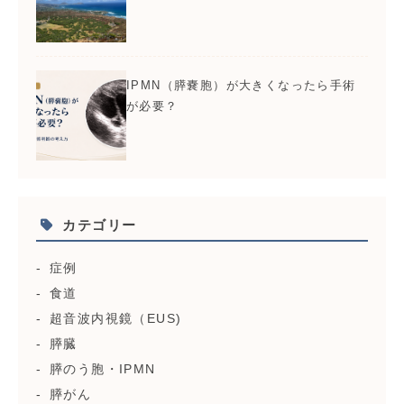
IPMN（膵嚢胞）が大きくなったら手術
が必要？
カテゴリー
症例
食道
超音波内視鏡（EUS)
膵臓
膵のう胞・IPMN
膵がん