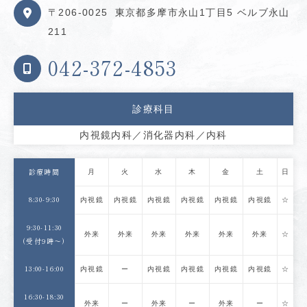
〒206-0025
東京都多摩市永山1丁目5 ベルブ永山
211
042-372-4853
診療科目
内視鏡内科／消化器内科／内科
月
火
水
木
金
土
日
診療時間
8:30-9:30
内視鏡
内視鏡
内視鏡
内視鏡
内視鏡
内視鏡
☆
9:30-11:30
外来
外来
外来
外来
外来
外来
☆
(受付9時〜)
13:00-16:00
内視鏡
ー
内視鏡
内視鏡
内視鏡
内視鏡
☆
16:30-18:30
外来
ー
外来
ー
外来
ー
☆