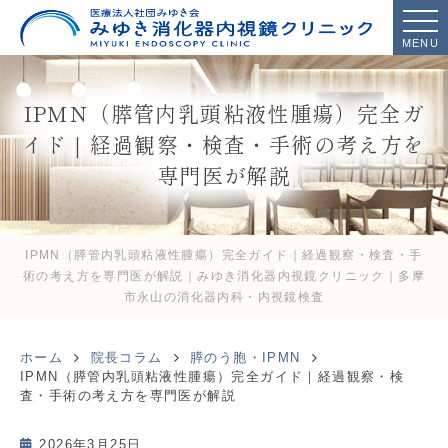
MENU
IPMN（膵管内乳頭粘液性腫瘍）完全ガ
イド｜経過観察・検査・手術の考え方を
専門医が解説
IPMN（膵管内乳頭粘液性腫瘍）完全ガイド｜経過観察・検査・手
術の考え方を専門医が解説｜みゆき消化器内視鏡クリニック｜多摩
市永山の消化器内科・内視鏡検査
ホーム
院長コラム
膵のう胞・IPMN
IPMN（膵管内乳頭粘液性腫瘍）完全ガイド｜経過観察・検
査・手術の考え方を専門医が解説
2026年3月25日