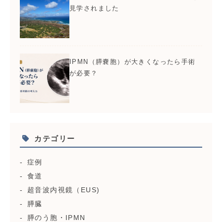
見学されました
IPMN（膵嚢胞）が大きくなったら手術
が必要？
カテゴリー
症例
食道
超音波内視鏡（EUS)
膵臓
膵のう胞・IPMN