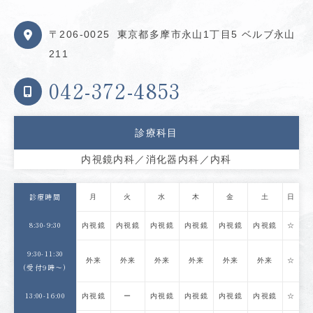
〒206-0025
東京都多摩市永山1丁目5 ベルブ永山
211
042-372-4853
診療科目
内視鏡内科／消化器内科／内科
月
火
水
木
金
土
日
診療時間
8:30-9:30
内視鏡
内視鏡
内視鏡
内視鏡
内視鏡
内視鏡
☆
9:30-11:30
外来
外来
外来
外来
外来
外来
☆
(受付9時〜)
13:00-16:00
内視鏡
ー
内視鏡
内視鏡
内視鏡
内視鏡
☆