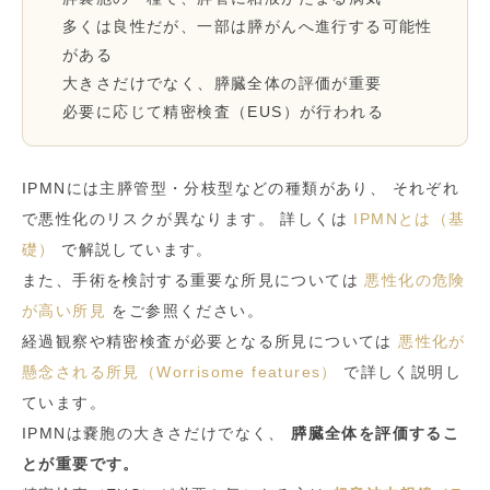
多くは良性だが、一部は膵がんへ進行する可能性
がある
大きさだけでなく、膵臓全体の評価が重要
必要に応じて精密検査（EUS）が行われる
IPMNには主膵管型・分枝型などの種類があり、 それぞれ
で悪性化のリスクが異なります。 詳しくは
IPMNとは（基
礎）
で解説しています。
また、手術を検討する重要な所見については
悪性化の危険
が高い所見
をご参照ください。
経過観察や精密検査が必要となる所見については
悪性化が
懸念される所見（Worrisome features）
で詳しく説明し
ています。
IPMNは嚢胞の大きさだけでなく、
膵臓全体を評価するこ
とが重要です。