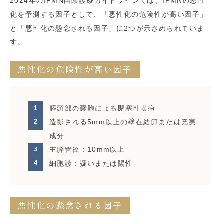
2024年のIPMN国際診療ガイドラインでは、IPMNの悪性
化を予測する因子として、「悪性化の危険性が高い因子」
と「悪性化の懸念される因子」に2つが示さめられていま
す。
悪性化の危険性が高い因子
膵頭部の嚢胞による閉塞性黄疸
造影される5mm以上の壁在結節または充実
成分
主膵管径：10mm以上
細胞診：疑いまたは陽性
悪性化の懸念される因子