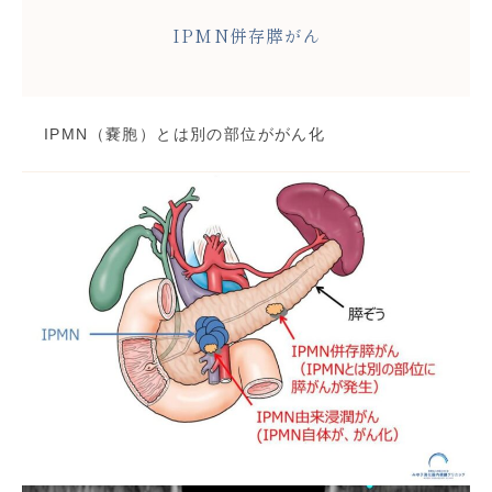
IPMN併存膵がん
IPMN（嚢胞）とは別の部位ががん化