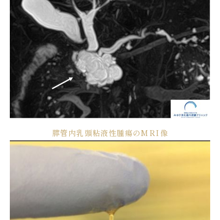
膵管内乳頭粘液性腫瘍のMRI像