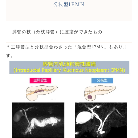
分枝型IPMN
膵管の枝（分枝膵管）に腫瘍ができたもの
＊主膵管型と分枝型合わさった「混合型IPMN」もありま
す。