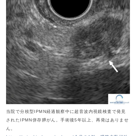
当院で分枝型IPMN経過観察中に超音波内視鏡検査で発見
されたIPMN併存膵がん。手術後5年以上、再発はありませ
ん。