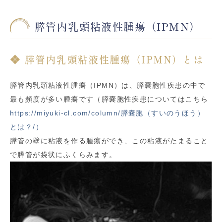
膵管内乳頭粘液性腫瘍（IPMN）
膵管内乳頭粘液性腫瘍（IPMN）とは
膵管内乳頭粘液性腫瘍（IPMN）は、膵嚢胞性疾患の中で
最も頻度が多い腫瘍です（膵嚢胞性疾患についてはこちら
https://miyuki-cl.com/column/膵嚢胞（すいのうほう）
とは？/）
膵管の壁に粘液を作る腫瘍ができ、この粘液がたまること
で膵管が袋状にふくらみます。