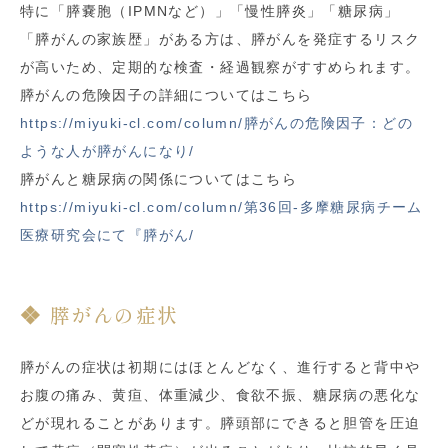
特に「膵嚢胞（IPMNなど）」「慢性膵炎」「糖尿病」
「膵がんの家族歴」がある方は、膵がんを発症するリスク
が高いため、定期的な検査・経過観察がすすめられます。
膵がんの危険因子の詳細についてはこちら
https://miyuki-cl.com/column/膵がんの危険因子：どの
ような人が膵がんになり/
膵がんと糖尿病の関係についてはこちら
https://miyuki-cl.com/column/第36回-多摩糖尿病チーム
医療研究会にて『膵がん/
膵がんの症状
膵がんの症状は初期にはほとんどなく、進行すると背中や
お腹の痛み、黄疸、体重減少、食欲不振、糖尿病の悪化な
どが現れることがあります。膵頭部にできると胆管を圧迫