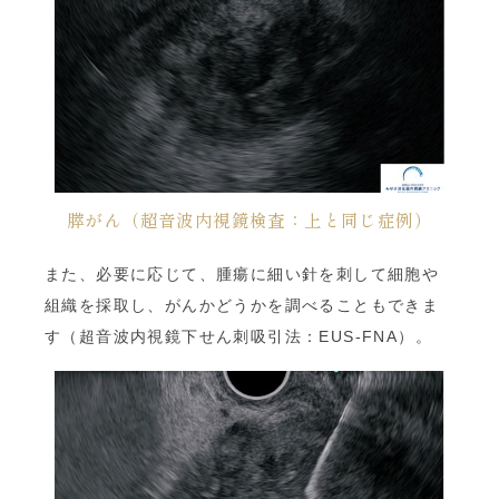
膵がん（超音波内視鏡検査：上と同じ症例）
また、必要に応じて、腫瘍に細い針を刺して細胞や
組織を採取し、がんかどうかを調べることもできま
す（超音波内視鏡下せん刺吸引法：EUS-FNA）。