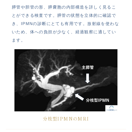
膵管や胆管の形、膵嚢胞の内部構造を詳しく見るこ
とができる検査です。膵管の状態を立体的に確認で
き、IPMNの診断にとても有用です。放射線を使わな
いため、体への負担が少なく、経過観察に適してい
ます。
分枝型IPMNのMRI