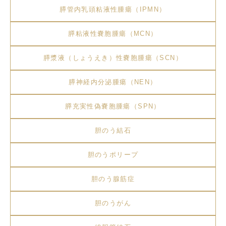
膵管内乳頭粘液性腫瘍（IPMN）
膵粘液性嚢胞腫瘍（MCN）
膵漿液（しょうえき）性嚢胞腫瘍（SCN）
膵神経内分泌腫瘍（NEN）
膵充実性偽嚢胞腫瘍（SPN）
胆のう結石
胆のうポリープ
胆のう腺筋症
胆のうがん