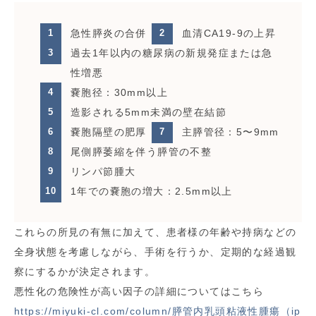
急性膵炎の合併
血清CA19-9の上昇
過去1年以内の糖尿病の新規発症または急
性増悪
嚢胞径：30mm以上
造影される5mm未満の壁在結節
嚢胞隔壁の肥厚
主膵管径：5〜9mm
尾側膵萎縮を伴う膵管の不整
リンパ節腫大
1年での嚢胞の増大：2.5mm以上
これらの所見の有無に加えて、患者様の年齢や持病などの
全身状態を考慮しながら、手術を行うか、定期的な経過観
察にするかが決定されます。
悪性化の危険性が高い因子の詳細についてはこちら
https://miyuki-cl.com/column/膵管内乳頭粘液性腫瘍（ip