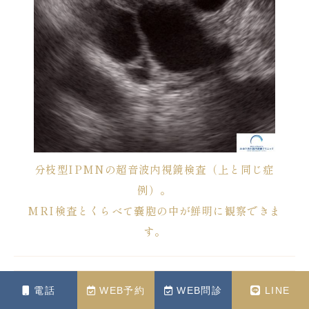
分枝型IPMNの超音波内視鏡検査（上と同じ症
例）。
MRI検査とくらべて嚢胞の中が鮮明に観察できま
す。
電話
WEB予約
WEB問診
LINE
内視鏡的逆行性